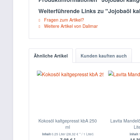
Weiterführende Links zu "Jojobaöl ka
Fragen zum Artikel?
Weitere Artikel von Dalimar
Ähnliche Artikel
Kunden kauften auch
Kokosöl kaltgepresst kbA 250
Lavita Mandelöl 
ml
Lit
Inhalt
0.25 Liter
(28,32 € * / 1 Liter)
Inhalt
7,08 € *
14,30