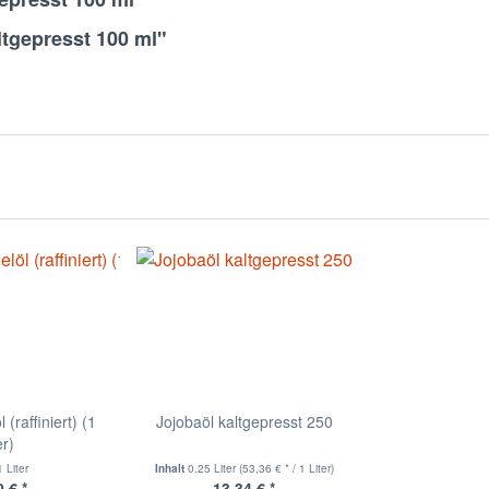
ltgepresst 100 ml"
(raffiniert) (1
Jojobaöl kaltgepresst 250
er)
1 Liter
Inhalt
0.25 Liter
(53,36 € * / 1 Liter)
 € *
13,34 € *