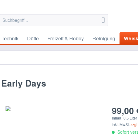
 Technik
Düfte
Freizeit & Hobby
Reinigung
Whis
 Early Days
99,00 
Inhalt:
0.5 Liter
inkl. MwSt.
zzgl
Sofort vers