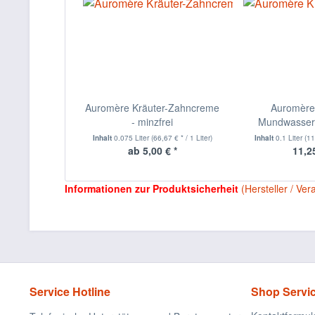
Auromère Kräuter-Zahncreme
Auromère 
- minzfrei
Mundwasser
MINZFR
Inhalt
0.075 Liter
(66,67 € * / 1 Liter)
Inhalt
0.1 Liter
(11
ab 5,00 € *
11,25
Informationen zur Produktsicherheit
(Hersteller / Ver
Service Hotline
Shop Servi