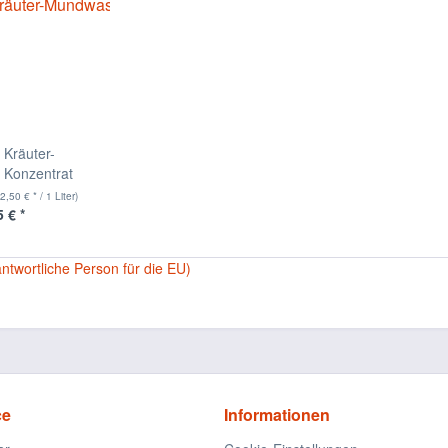
Kräuter-
 Konzentrat
EI...
2,50 € * / 1 Liter)
 € *
antwortliche Person für die EU)
ce
Informationen