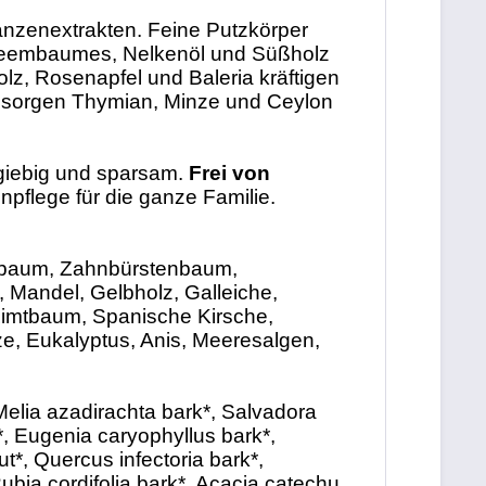
anzenextrakten. Feine Putzkörper
 Neembaumes, Nelkenöl und Süßholz
lz, Rosenapfel und Baleria kräftigen
 sorgen Thymian, Minze und Ceylon
rgiebig und sparsam.
Frei von
pflege für die ganze Familie.
iembaum, Zahnbürstenbaum,
 Mandel, Gelbholz, Galleiche,
Zimtbaum, Spanische Kirsche,
e, Eukalyptus, Anis, Meeresalgen,
 Melia azadirachta bark*, Salvadora
*, Eugenia caryophyllus bark*,
ut*, Quercus infectoria bark*,
ia cordifolia bark*, Acacia catechu