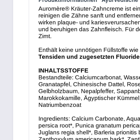
Auromère® Kräuter-Zahncreme ist ein
reinigen die Zähne sanft und entfer
wirken plaque- und kariesverursachen
und beruhigen das Zahnfleisch. Für
Zimt.
Enthält keine unnötigen Füllstoffe w
Tensiden und zugesetzten Fluoride
INHALTSSTOFFE
Bestandteile: Calciumcarbonat, Wasser
Granatapfel, Chinesische Dattel, Ros
Gelbholzbaum, Nepalpfeffer, Sappanb
Marokkokamille, Ägyptischer Kümmel,
Natriumbenzoat
Ingredients: Calcium Carbonate, Aqua, 
persica root*, Punica granatum perica
Juglans regia shell*, Barleria prioniti
Zanthoxylum americanum bark*, Zantho