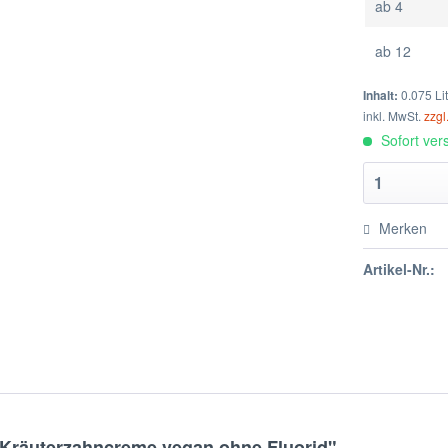
ab
4
ab
12
Inhalt:
0.075 Li
inkl. MwSt.
zzgl
Sofort vers
Merken
Artikel-Nr.:
 Kräuterzahncreme vegan ohne Fluorid"