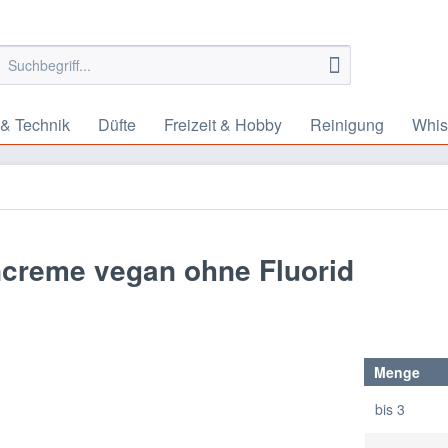
 & Technik
Düfte
Freizeit & Hobby
Reinigung
Whis
creme vegan ohne Fluorid
Menge
bis
3