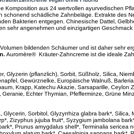
e Komposition aus 24 wertvollen ayurvedischen Pfl
nen schonend schädliche Zahnbeläge. Extrakte des
den Bakterien entgegen. Chinesische Dattel, Gelbho
 den sehr angenehmen und einzigartigen Geschmack
ie Volumen bildenden Schäumer und ist daher sehr e
n.
Auromère® Kräuter-Zahncreme ist die ideale Zahn
, Glyzerin (pflanzlich), Sorbit, Süßholz, Silica, N
enapfel, Gewürznelke, Europäische Walnuß, Barleria,
aum, Krapp, Katechu Akazie, Sarsaparille, Ceylon 
 Geranie, Echter Thymian, Pfefferminze, Grüne Minz
Glycerin, Sorbitol, Glyzyrrhiza glabra bark*, Silica,
rp*, Zizyphus jujuba fruit*, Syzygium jambolana bark
s bark*, Prunus amygdalus shell*, Terminalia sericea n
xylum alatum bark*, Caesalpinia sappans bark*, Rub