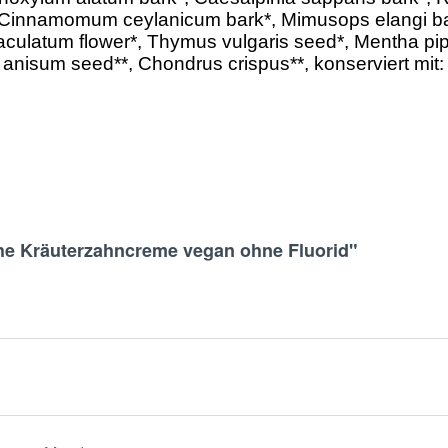
k*, Cinnamomum ceylanicum bark*, Mimusops elangi ba
latum flower*, Thymus vulgaris seed*, Mentha piperit
 anisum seed**, Chondrus crispus**, konserviert mit: 
he Kräuterzahncreme vegan ohne Fluorid"