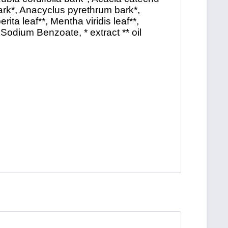
rk*, Anacyclus pyrethrum bark*,
a leaf**, Mentha viridis leaf**,
Sodium Benzoate, * extract ** oil