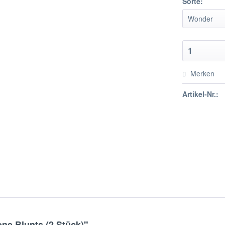
Sorte:
Merken
Artikel-Nr.:
e Blunts (2 Stück)"