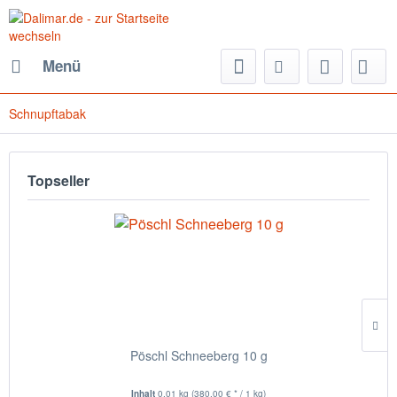
Menü
Schnupftabak
Topseller
Pöschl Schneeberg 10 g
Inhalt
0.01 kg
(380,00 € * / 1 kg)