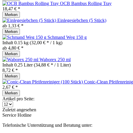
OCB Bambus Rolling Tray
18,47 € *
Merken
Einlegesiebchen (5 Stück)
ab 1,33 € *
Merken
Schmand Weg 150 g
Inhalt
0.15 kg
(32,00 € * / 1 kg)
ab 4,80 € *
Merken
Waborex 250 ml
Inhalt
0.25 Liter
(34,88 € * / 1 Liter)
8,72 € *
Merken
Conic-Clean Pfeifenreinig
2,67 € *
Merken
Artikel pro Seite:
Zuletzt angesehen
Service Hotline
Telefonische Unterstützung und Beratung unter: