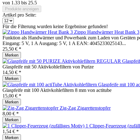
von
1.33
bis
25.5
Produkte anzeigen
Artikel pro Seite:
Für die Filterung wurden keine Ergebnisse gefunden!
Zippo Handwärmer Heat Bank 3
Funktion als Handwärmer und Powerbank zum Laden von Geräten per
Eingang: 5 V, 1 A Ausgang: 5 V, 1 A EAN: 4045233025143...
25,50 € *
Merken
Glaspfe
Glaspfeife mit 50 Aktivkohlefiltern von Purize
14,50 € *
Merken
Glaspfeife mit 100 ac
Glaspfeife mit 100 Aktivkohlefiltern 8 mm von actitube
15,00 € *
Merken
Zig-Zag Zigarettenstopfer
8,00 € *
Merken
1 Clipper-Feuerzeug (zufäl
1,54 € *
Merken