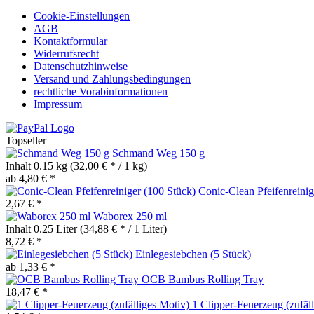
Cookie-Einstellungen
AGB
Kontaktformular
Widerrufsrecht
Datenschutzhinweise
Versand und Zahlungsbedingungen
rechtliche Vorabinformationen
Impressum
Topseller
Schmand Weg 150 g
Inhalt
0.15 kg
(32,00 € * / 1 kg)
ab 4,80 € *
Conic-Clean Pfeifenreinig
2,67 € *
Waborex 250 ml
Inhalt
0.25 Liter
(34,88 € * / 1 Liter)
8,72 € *
Einlegesiebchen (5 Stück)
ab 1,33 € *
OCB Bambus Rolling Tray
18,47 € *
1 Clipper-Feuerzeug (zufäl