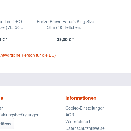
remium ORO
Purize Brown Papers King Size
e (VE: 50...
Slim (40 Heftchen...
 € *
39,00 € *
antwortliche Person für die EU)
ce
Informationen
ar
Cookie-Einstellungen
Zahlungsbedingungen
AGB
Widerrufsrecht
klären
Datenschutzhinweise