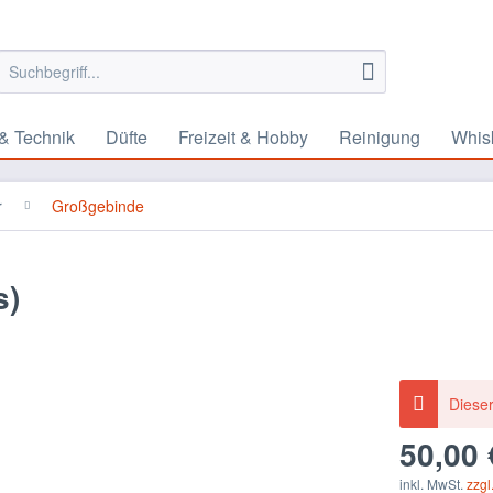
& Technik
Düfte
Freizeit & Hobby
Reinigung
Whis
r
Großgebinde
s)
Dieser
50,00 
inkl. MwSt.
zzgl