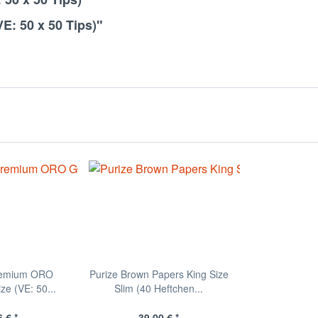
E: 50 x 50 Tips)"
remium ORO
Purize Brown Papers King Size
e (VE: 50...
Slim (40 Heftchen...
 € *
39,00 € *