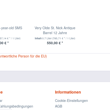
5-year-old SMS
Very Olde St. Nick Antique
Barrel 12 Jahre
57,14 € * / 1 Liter)
Inhalt
0.7 Liter
(785,71 € * / 1 Liter)
00 € *
550,00 € *
antwortliche Person für die EU)
ce
Informationen
ar
Cookie-Einstellungen
Zahlungsbedingungen
AGB