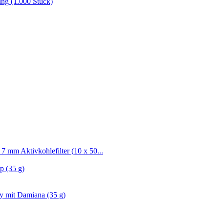
ng (1.000 Stück)
 7 mm Aktivkohlefilter (10 x 50...
p (35 g)
ty mit Damiana (35 g)