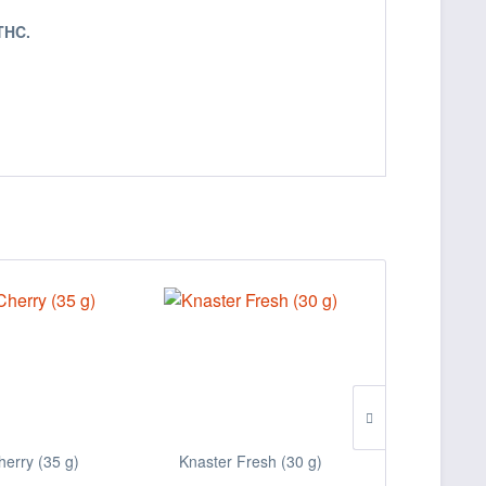
 THC.
herry (35 g)
Knaster Fresh (30 g)
Knaster