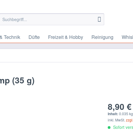
& Technik
Düfte
Freizeit & Hobby
Reinigung
Whis
mp (35 g)
8,90 €
Inhalt:
0.035 kg
inkl. MwSt.
zzgl
Sofort vers