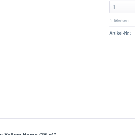
Merken
Artikel-Nr.:
w Yellow Hemp (35 g)"