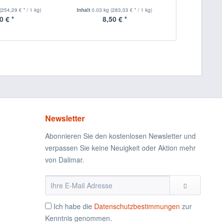
(254,29 € * / 1 kg)
Inhalt
0.03 kg
(283,33 € * / 1 kg)
Inhalt
0.035 
0 € *
8,50 € *
8,
Newsletter
Abonnieren Sie den kostenlosen Newsletter und
verpassen Sie keine Neuigkeit oder Aktion mehr
von Dalimar.
Ich habe die
Datenschutzbestimmungen
zur
Kenntnis genommen.