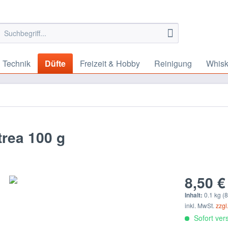
 Technik
Düfte
Freizeit & Hobby
Reinigung
Whis
rea 100 g
8,50 €
Inhalt:
0.1 kg (8
inkl. MwSt.
zzgl
Sofort vers