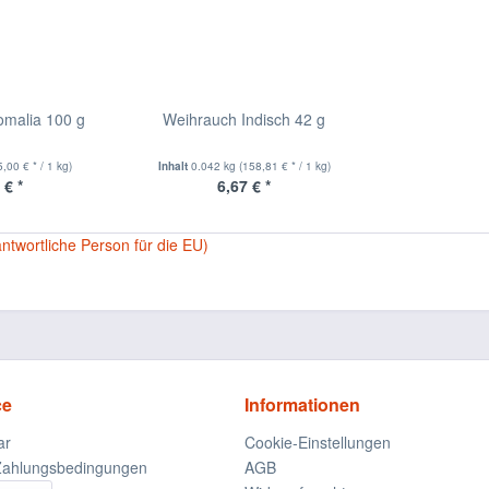
malia 100 g
Weihrauch Indisch 42 g
5,00 € * / 1 kg)
Inhalt
0.042 kg
(158,81 € * / 1 kg)
 € *
6,67 € *
antwortliche Person für die EU)
ce
Informationen
ar
Cookie-Einstellungen
Zahlungsbedingungen
AGB