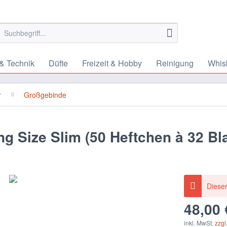
& Technik
Düfte
Freizeit & Hobby
Reinigung
Whis
r
Großgebinde
g Size Slim (50 Heftchen à 32 Bla
Dieser
48,00 
inkl. MwSt.
zzgl