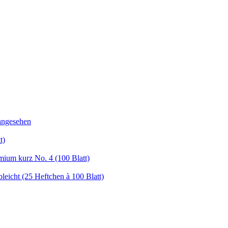
angesehen
t)
um kurz No. 4 (100 Blatt)
eicht (25 Heftchen à 100 Blatt)