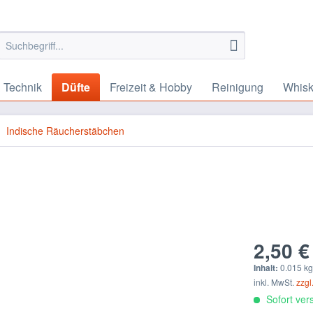
 Technik
Düfte
Freizeit & Hobby
Reinigung
Whis
Indische Räucherstäbchen
2,50 €
Inhalt:
0.015 kg
inkl. MwSt.
zzgl
Sofort vers