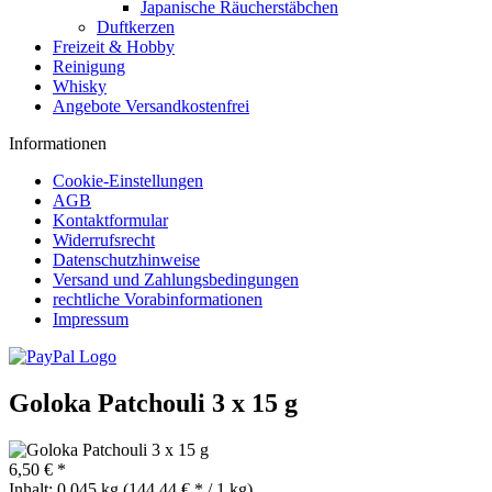
Japanische Räucherstäbchen
Duftkerzen
Freizeit & Hobby
Reinigung
Whisky
Angebote Versandkostenfrei
Informationen
Cookie-Einstellungen
AGB
Kontaktformular
Widerrufsrecht
Datenschutzhinweise
Versand und Zahlungsbedingungen
rechtliche Vorabinformationen
Impressum
Goloka Patchouli 3 x 15 g
6,50 € *
Inhalt:
0.045 kg (144,44 € * / 1 kg)