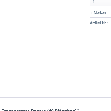
Merken
Artikel-Nr.:
e Transparente Papers (40 Blättchen)"